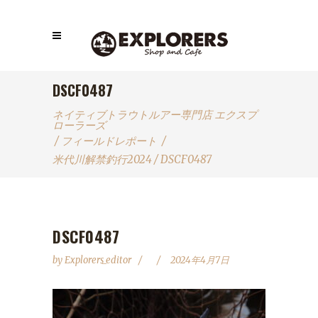
DSCF0487
ネイティブトラウトルアー専門店 エクスプ
ローラーズ
/
フィールドレポート
/
米代川解禁釣行2024
/
DSCF0487
DSCF0487
by
Explorers_editor
2024年4月7日