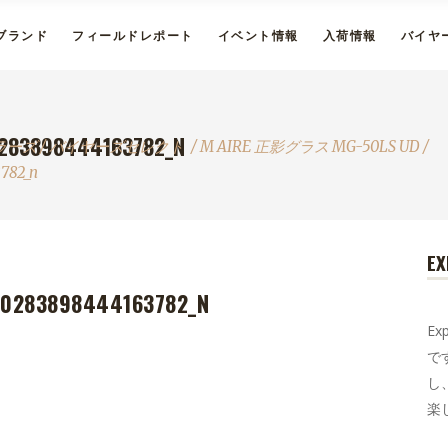
ブランド
フィールドレポート
イベント情報
入荷情報
バイヤ
0283898444163782_N
ラーズ
/
バイヤーズセレクト
/
M AIRE 正影グラス MG-50LS UD
/
3782_n
EX
30283898444163782_N
E
で
し
楽