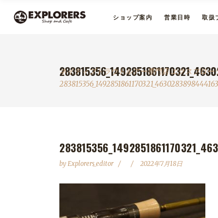
ショップ案内
営業日時
取扱
283815356_1492851861170321_463
ネイティブトラウトルアー専門店 エクスプロー
283815356_1492851861170321_463028389844416
283815356_1492851861170321_46
by
Explorers_editor
2022年7月18日