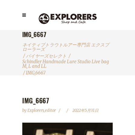
IMG_6667
ネイティブトラウトルアー専門店 エクスプ
ローラーズ
/
バイヤーズセレクト
/
Schindler Handmade Lure Studio Live bag
M, L and LL
/
IMG_6667
IMG_6667
by
Explorers_editor
2022年5月31日