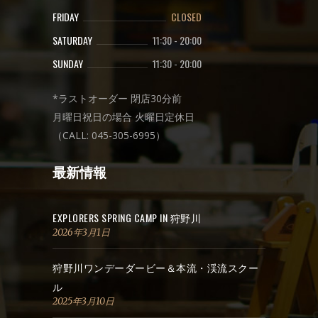
FRIDAY
CLOSED
SATURDAY
11:30
-
20:00
SUNDAY
11:30
-
20:00
*ラストオーダー 閉店30分前
月曜日祝日の場合 火曜日定休日
（CALL: 045-305-6995）
最新情報
EXPLORERS SPRING CAMP IN 狩野川
2026年3月1日
狩野川ワンデーダービー＆本流・渓流スクー
ル
2025年3月10日