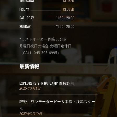
THURSDAY
CLOSED
FRIDAY
CLOSED
SATURDAY
11:30
-
20:00
SUNDAY
11:30
-
20:00
*ラストオーダー 閉店30分前
月曜日祝日の場合 火曜日定休日
（CALL: 045-305-6995）
最新情報
EXPLORERS SPRING CAMP IN 狩野川
2026年3月1日
狩野川ワンデーダービー＆本流・渓流スクー
ル
2025年3月10日