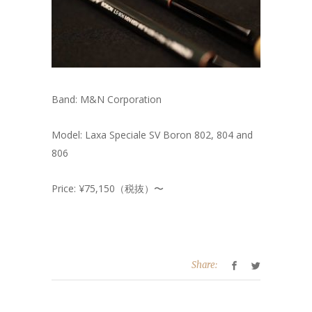
Band: M&N Corporation
Model: Laxa Speciale SV Boron 802, 804 and
806
Price: ¥75,150（税抜）〜
Share: