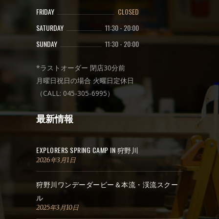
FRIDAY
CLOSED
SATURDAY
11:30
-
20:00
SUNDAY
11:30
-
20:00
*ラストオーダー 閉店30分前
月曜日祝日の場合 火曜日定休日
（CALL: 045-305-6995）
最新情報
EXPLORERS SPRING CAMP IN 狩野川
2026年3月1日
狩野川ワンデーダービー＆本流・渓流スクー
ル
2025年3月10日