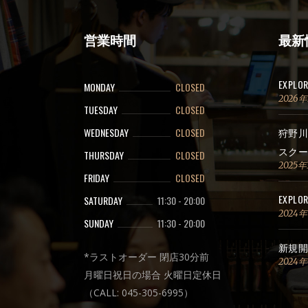
営業時間
最新
EXPLO
MONDAY
CLOSED
2026
TUESDAY
CLOSED
WEDNESDAY
CLOSED
狩野川
スクー
THURSDAY
CLOSED
2025年
FRIDAY
CLOSED
EXPLOR
SATURDAY
11:30
-
20:00
2024
SUNDAY
11:30
-
20:00
新規開
*ラストオーダー 閉店30分前
2024
月曜日祝日の場合 火曜日定休日
（CALL: 045-305-6995）