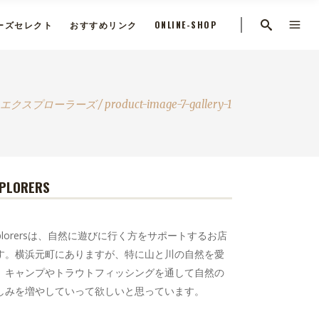
ーズセレクト
おすすめリンク
ONLINE-SHOP
 エクスプローラーズ
/
product-image-7-gallery-1
PLORERS
xplorersは、自然に遊びに行く方をサポートするお店
す。横浜元町にありますが、特に山と川の自然を愛
、キャンプやトラウトフィッシングを通して自然の
しみを増やしていって欲しいと思っています。