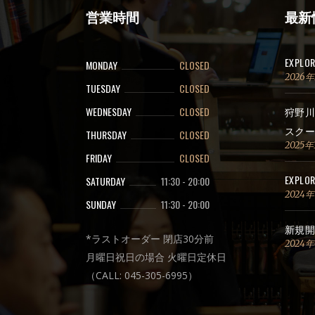
営業時間
最新
EXPLO
MONDAY
CLOSED
2026
TUESDAY
CLOSED
WEDNESDAY
CLOSED
狩野川
スクー
THURSDAY
CLOSED
2025年
FRIDAY
CLOSED
EXPLOR
SATURDAY
11:30
-
20:00
2024
SUNDAY
11:30
-
20:00
新規開
*ラストオーダー 閉店30分前
2024
月曜日祝日の場合 火曜日定休日
（CALL: 045-305-6995）