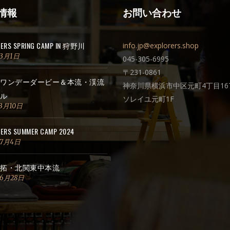
情報
お問い合わせ
RERS SPRING CAMP IN 狩野川
info.jp@explorers.shop
年3月1日
045-305-6995
〒231-0861
ワンデーダービー＆本流・渓流
神奈川県横浜市中区元町4丁目167
ル
ソレイユ元町1F
3月10日
ERS SUMMER CAMP 2024
年7月4日
拓・北関東中本流
年6月28日