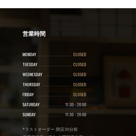
営業時間
MONDAY
CLOSED
TUESDAY
CLOSED
WEDNESDAY
CLOSED
THURSDAY
CLOSED
FRIDAY
CLOSED
SATURDAY
11:30
-
20:00
SUNDAY
11:30
-
20:00
*ラストオーダー 閉店30分前