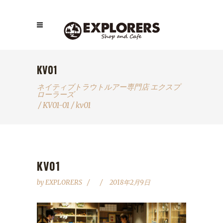
KV01
ネイティブトラウトルアー専門店 エクスプ
ローラーズ
/
KV01-01
/
kv01
KV01
by
EXPLORERS
2018年2月9日