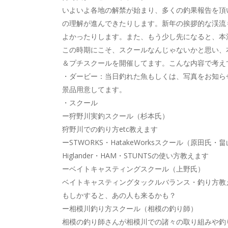
いよいよ各地の解禁が始まり、多くの釣果報告を頂
の理解が進んできたりします。新年の挨拶的な渓流
よかったりします。また、もう少し先になると、本
この時期にこそ、スクールなんじゃないかと思い、
＆プチスクールを開催してます。こんな内容で考え
・ダービー：当日釣れた魚もしくは、写真をお知ら
景品用意してます。
・スクール
ー狩野川実釣スクール（杉本氏）
狩野川での釣り方etc教えます
ーSTWORKS・HatakeWorksスクール（原田氏
Higlander・HAM・STUNTSの使い方教えます
ーベイトキャスティングスクール（上野氏）
ベイトキャスティングタックルバランス・釣り方教
もしかすると、あの人も来るかも？
ー相模川釣り方スクール（相模の釣り師）
相模の釣り師さんが相模川での諸々の取り組みや釣