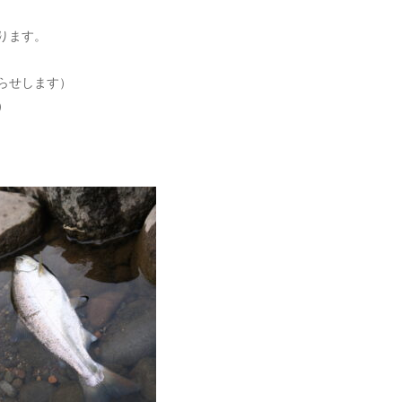
ります。
らせします）
）