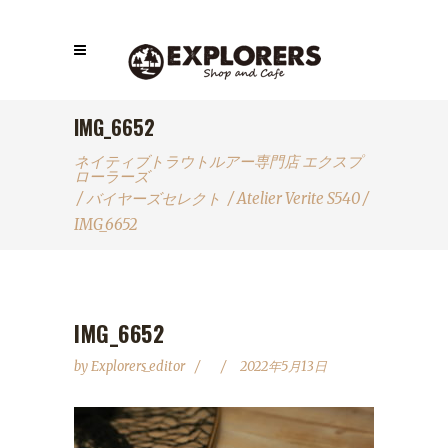
IMG_6652
ネイティブトラウトルアー専門店 エクスプ
ローラーズ
/
バイヤーズセレクト
/
Atelier Verite S540
/
IMG_6652
IMG_6652
by
Explorers_editor
2022年5月13日