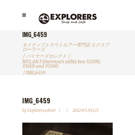
IMG_6459
ネイティブトラウトルアー専門店 エクスプ
ローラーズ
/
バイヤーズセレクト
/
MYLAN Fisherman's utility box #2000,
#3003 and #7000
/
IMG_6459
IMG_6459
by
Explorers_editor
2022年5月12日