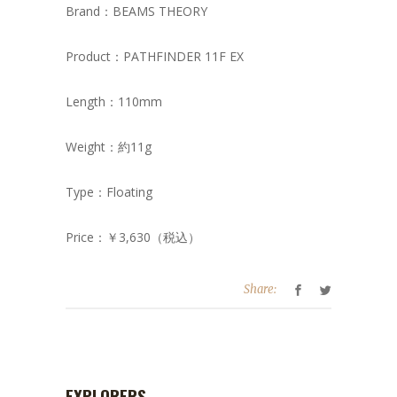
Brand：BEAMS THEORY
Product：PATHFINDER 11F EX
Length：110mm
Weight：約11g
Type：Floating
Price：￥3,630（税込）
Share:
EXPLORERS