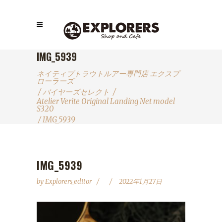
IMG_5939
ネイティブトラウトルアー専門店 エクスプ
ローラーズ
/
バイヤーズセレクト
/
Atelier Verite Original Landing Net model
S320
/
IMG_5939
IMG_5939
by
Explorers_editor
2022年1月27日