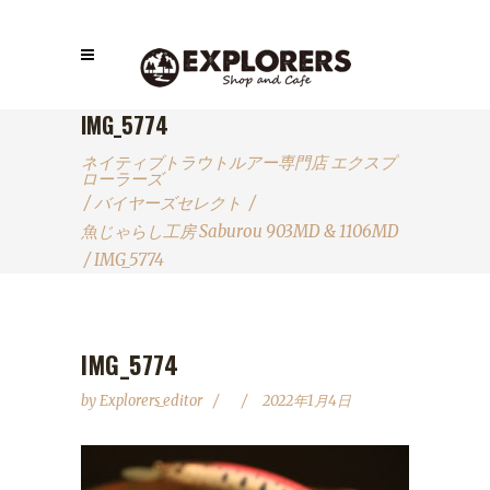
IMG_5774
ネイティブトラウトルアー専門店 エクスプ
ローラーズ
/
バイヤーズセレクト
/
魚じゃらし工房 Saburou 903MD & 1106MD
/
IMG_5774
IMG_5774
by
Explorers_editor
2022年1月4日