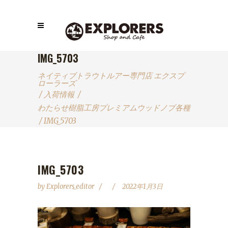
IMG_5703
ネイティブトラウトルアー専門店 エクスプ
ローラーズ
/
入荷情報
/
わたらせ樹脂工房プレミアムウッドノブ各種
/
IMG_5703
IMG_5703
by
Explorers_editor
2022年1月3日