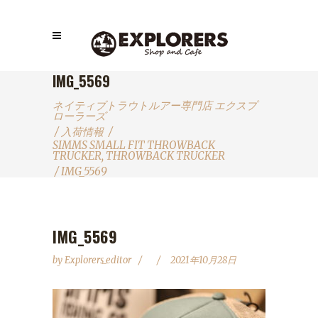
IMG_5569
ネイティブトラウトルアー専門店 エクスプ
ローラーズ
/
入荷情報
/
SIMMS SMALL FIT THROWBACK
TRUCKER, THROWBACK TRUCKER
/
IMG_5569
IMG_5569
by
Explorers_editor
2021年10月28日