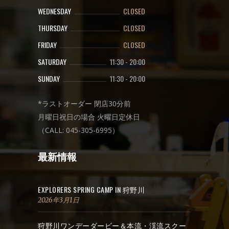
WEDNESDAY
CLOSED
THURSDAY
CLOSED
FRIDAY
CLOSED
SATURDAY
11:30
-
20:00
SUNDAY
11:30
-
20:00
*ラストオーダー 閉店30分前
月曜日祝日の場合 火曜日定休日
（CALL: 045-305-6995）
最新情報
EXPLORERS SPRING CAMP IN 狩野川
2026年3月1日
狩野川ワンデーダービー＆本流・渓流スクー