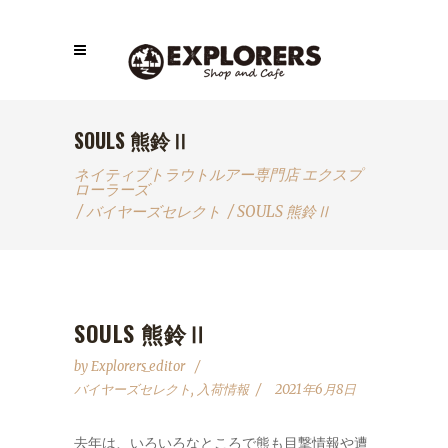
SOULS 熊鈴Ⅱ
ネイティブトラウトルアー専門店 エクスプ
ローラーズ
/
バイヤーズセレクト
/
SOULS 熊鈴Ⅱ
SOULS 熊鈴Ⅱ
by
Explorers_editor
バイヤーズセレクト
,
入荷情報
2021年6月8日
去年は、いろいろなところで熊も目撃情報や遭