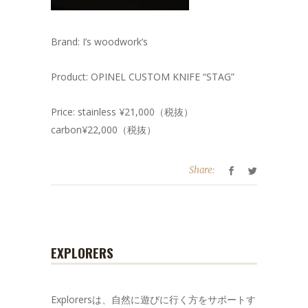
Brand: I’s woodwork’s
Product: OPINEL CUSTOM KNIFE “STAG”
Price: stainless ¥21,000（税抜）
carbon¥22,000（税抜）
Share:
EXPLORERS
Explorersは、自然に遊びに行く方をサポートす