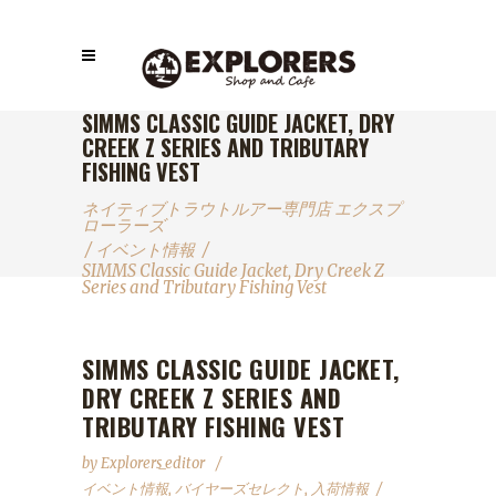
SIMMS CLASSIC GUIDE JACKET, DRY
CREEK Z SERIES AND TRIBUTARY
FISHING VEST
ネイティブトラウトルアー専門店 エクスプ
ローラーズ
/
イベント情報
/
SIMMS Classic Guide Jacket, Dry Creek Z
Series and Tributary Fishing Vest
SIMMS CLASSIC GUIDE JACKET,
DRY CREEK Z SERIES AND
TRIBUTARY FISHING VEST
by
Explorers_editor
イベント情報
,
バイヤーズセレクト
,
入荷情報