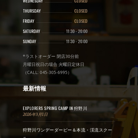
WEDNESDAY
CLOSED
THURSDAY
CLOSED
FRIDAY
CLOSED
SATURDAY
11:30
-
20:00
SUNDAY
11:30
-
20:00
*ラストオーダー 閉店30分前
月曜日祝日の場合 火曜日定休日
（CALL: 045-305-6995）
最新情報
EXPLORERS SPRING CAMP IN 狩野川
2026年3月1日
狩野川ワンデーダービー＆本流・渓流スクー
ル