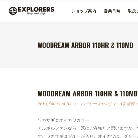
ショップ案内
営業日時
取扱
WOODREAM ARBOR 110HR & 110MD
WOODREAM ARBOR 110HR & 110MD
by
Explorers_editor
バイヤーズセレクト
,
入荷情報
ワカサギ＆オイカワカラー
アルボルファンなら、既にご存知だと思いますが、
す。ワカサギはブルーが入り、オイカワは、グリー