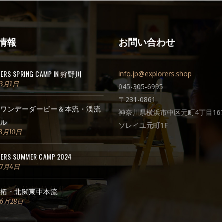
情報
お問い合わせ
RERS SPRING CAMP IN 狩野川
info.jp@explorers.shop
年3月1日
045-305-6995
〒231-0861
ワンデーダービー＆本流・渓流
神奈川県横浜市中区元町4丁目167
ル
ソレイユ元町1F
3月10日
ERS SUMMER CAMP 2024
年7月4日
拓・北関東中本流
年6月28日