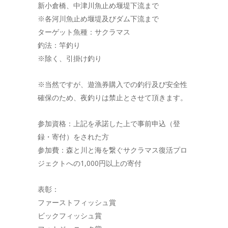
新小倉橋、中津川魚止め堰堤下流まで
※各河川魚止め堰堤及びダム下流まで
ターゲット魚種：サクラマス
釣法：竿釣り
※除く、引掛け釣り
※当然ですが、遊漁券購入での釣行及び安全性
確保のため、夜釣りは禁止とさせて頂きます。
参加資格：上記を承諾した上で事前申込（登
録・寄付）をされた方
参加費：森と川と海を繋ぐサクラマス復活プロ
ジェクトへの1,000円以上の寄付
表彰：
ファーストフィッシュ賞
ビックフィッシュ賞