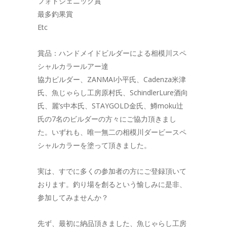
フォトジェニック賞
最多釣果賞
Etc
賞品：ハンドメイドビルダーによる相模川スペ
シャルカラールアー達
協力ビルダー、ZANMAI小平氏、Cadenza米津
氏、魚じゃらし工房原村氏、SchindlerLure酒向
氏、麗’s中本氏、STAYGOLD金氏、鱒moku辻
氏の7名のビルダーの方々にご協力頂きまし
た。いずれも、唯一無二の相模川ダービースペ
シャルカラーを塗って頂きました。
実は、すでに多くの参加者の方にご登録頂いて
おります。釣り場を創るという愉しみに是非、
参加してみませんか？
先ず、最初に納品頂きました、魚じゃらし工房