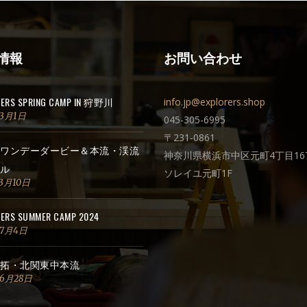
情報
お問い合わせ
RERS SPRING CAMP IN 狩野川
info.jp@explorers.shop
年3月1日
045-305-6995
〒231-0861
ワンデーダービー＆本流・渓流
神奈川県横浜市中区元町4丁目167
ル
ソレイユ元町1F
3月10日
ERS SUMMER CAMP 2024
年7月4日
拓・北関東中本流
年6月28日