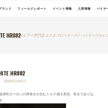
ブランド
フィールドレポート
イベント情報
入荷情報
バイヤ
TE HR882
ティブトラウトルアー専門店 エクスプローラーズ
/
バイヤーズセレ
ITE HR882
2018年12月17日
低弾性カーボンの厚巻きが生むトルク感を実現。骨太でありな
す。