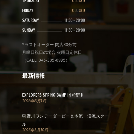
THURSDAY
CLOSED
FRIDAY
CLOSED
SATURDAY
11:30
-
20:00
SUNDAY
11:30
-
20:00
*ラストオーダー 閉店30分前
月曜日祝日の場合 火曜日定休日
（CALL: 045-305-6995）
最新情報
EXPLORERS SPRING CAMP IN 狩野川
2026年3月1日
狩野川ワンデーダービー＆本流・渓流スクー
ル
2025年3月10日