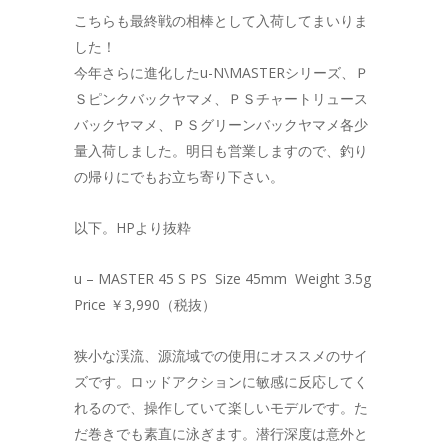
こちらも最終戦の相棒として入荷してまいりま
した！
今年さらに進化したu-N\MASTERシリーズ、Ｐ
Ｓピンクバックヤマメ、ＰＳチャートリュース
バックヤマメ、ＰＳグリーンバックヤマメ各少
量入荷しました。明日も営業しますので、釣り
の帰りにでもお立ち寄り下さい。
以下。HPより抜粋
u – MASTER 45 S PS Size 45mm Weight 3.5g
Price ￥3,990（税抜）
狭小な渓流、源流域での使用にオススメのサイ
ズです。ロッドアクションに敏感に反応してく
れるので、操作していて楽しいモデルです。た
だ巻きでも素直に泳ぎます。潜行深度は意外と