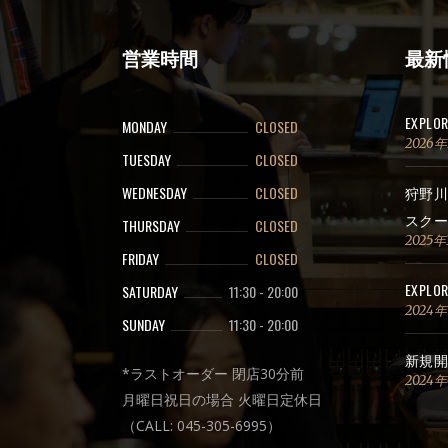
営業時間
最新
EXPLO
MONDAY
CLOSED
2026
TUESDAY
CLOSED
WEDNESDAY
CLOSED
狩野川
スクー
THURSDAY
CLOSED
2025年
FRIDAY
CLOSED
EXPLOR
SATURDAY
11:30
-
20:00
2024
SUNDAY
11:30
-
20:00
新規開
*ラストオーダー 閉店30分前
2024
月曜日祝日の場合 火曜日定休日
（CALL: 045-305-6995）