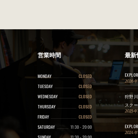
営業時間
最新
EXPLO
MONDAY
CLOSED
2026
TUESDAY
CLOSED
WEDNESDAY
CLOSED
狩野川
スクー
THURSDAY
CLOSED
2025年
FRIDAY
CLOSED
EXPLOR
SATURDAY
11:30
-
20:00
2024
SUNDAY
11:30
-
20:00